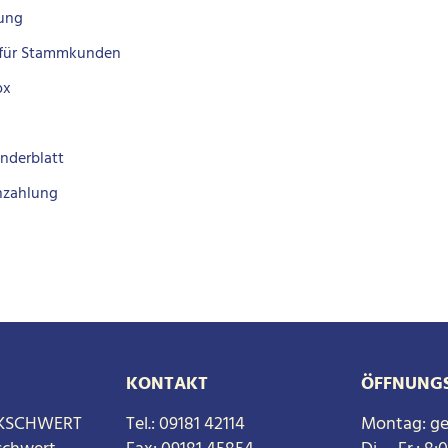
ung
 für Stammkunden
ox
nderblatt
nzahlung
KONTAKT
ÖFFNUNGS
KSCHWERT
Tel.:
09181 42114
Montag: ge