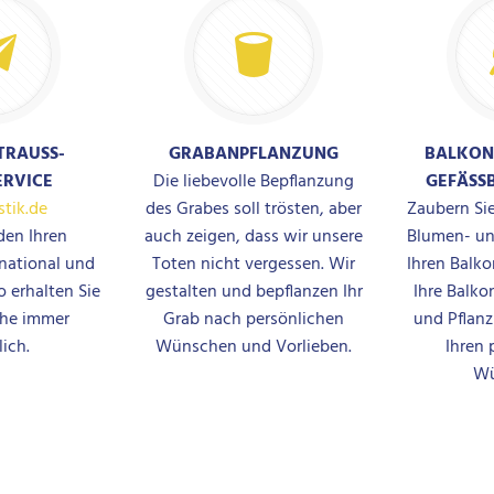
TRAUSS-
GRABANPFLANZUNG
BALKON
ERVICE
Die liebevolle Bepflanzung
GEFÄSS
stik.de
des Grabes soll trösten, aber
Zaubern Sie
den Ihren
auch zeigen, dass wir unsere
Blumen- un
national und
Toten nicht vergessen. Wir
Ihren Balko
o erhalten Sie
gestalten und bepflanzen Ihr
Ihre Balko
che immer
Grab nach persönlichen
und Pflan
ich.
Wünschen und Vorlieben.
Ihren 
Wü