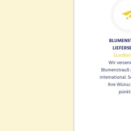
BLUMENS
LIEFERS
Euroflori
Wir versen­
Blumenstrauß 
international. S
Ihre Wüns
pünktl